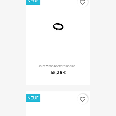
NEUF
favorite_border
Joint Viton Raccord Rotule...
45,36 €
NEUF
favorite_border