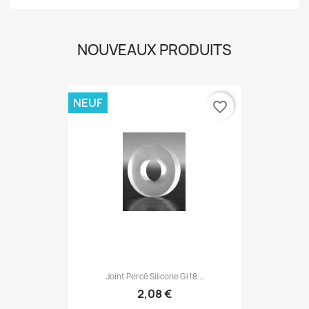
NOUVEAUX PRODUITS
NEUF
favorite_border
Joint Percé Silicone Gl 18...
2,08 €