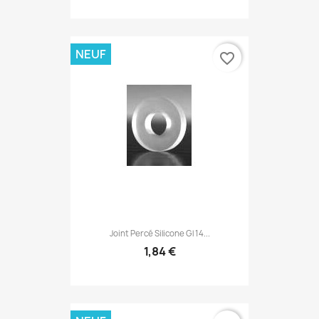
NEUF
favorite_border
Joint Percé Silicone Gl 14...
1,84 €