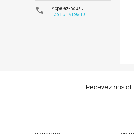

Appelez-nous :
+33 1 64 41 99 10
Recevez nos off