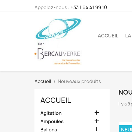
Appelez-nous :
+33 1 64 41 99 10
ACCUEIL
LA
Accueil
Nouveaux produits
NOU
ACCUEIL
Il y a 

Agitation

Ampoules

Ballons
NEU