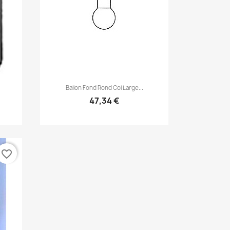
Aperçu rapide

Ballon Fond Rond Col Large...
47,34 €
favorite_border