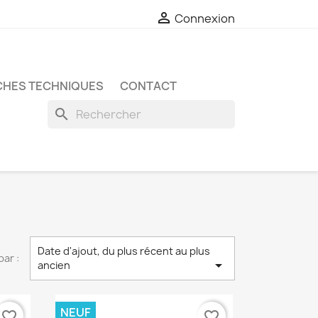

Connexion
CHES TECHNIQUES
CONTACT
search
Date d'ajout, du plus récent au plus
par :

ancien
NEUF
favorite_border
favorite_border