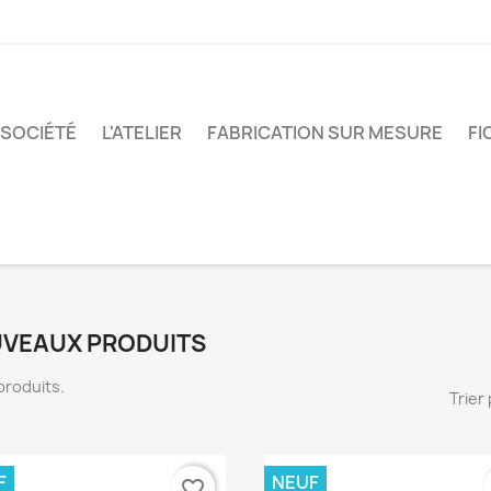
 SOCIÉTÉ
L'ATELIER
FABRICATION SUR MESURE
FI
VEAUX PRODUITS
8 produits.
Trier 
F
NEUF
favorite_border