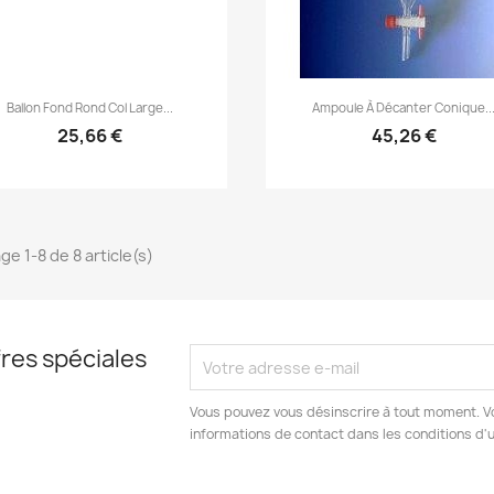
Aperçu rapide
Aperçu rapide


Ballon Fond Rond Col Large...
Ampoule À Décanter Conique..
25,66 €
45,26 €
ge 1-8 de 8 article(s)
res spéciales
Vous pouvez vous désinscrire à tout moment. V
informations de contact dans les conditions d'ut