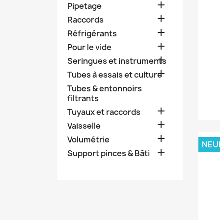

Pipetage

Raccords

Réfrigérants

Pour le vide

Seringues et instruments

Tubes à essais et culture
Tubes & entonnoirs
filtrants

Tuyaux et raccords

Vaisselle

Volumétrie
NEU

Support pinces & Bâti