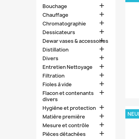

Bouchage

Chauffage

Chromatographie

Dessicateurs

Dewar vases & accessoires

Distillation

Divers

Entretien Nettoyage

Filtration

Fioles à vide

Flacon et contenants
divers

Hygiène et protection
NEU

Matière première

Mesure et contrôle

Pièces détachées