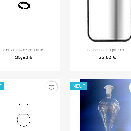
Aperçu rapide
Aperçu rapide


Joint Viton Raccord Rotule...
Bécher Parois Épaisses...
25,92 €
22,63 €
F
NEUF
favorite_border