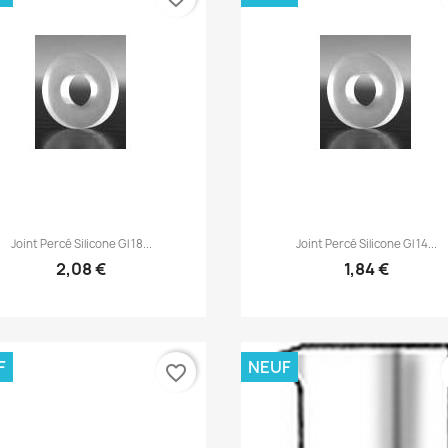
Aperçu rapide
Aperçu rapide


Joint Percé Silicone Gl 18...
Joint Percé Silicone Gl 14...
2,08 €
1,84 €
F
NEUF
favorite_border