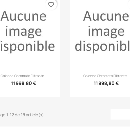
favorite_border
Aperçu rapide
Aperçu rapide


Colonne Chromato Filtrante...
Colonne Chromato Filtrante...
11 998,80 €
11 998,80 €
ge 1-12 de 18 article(s)