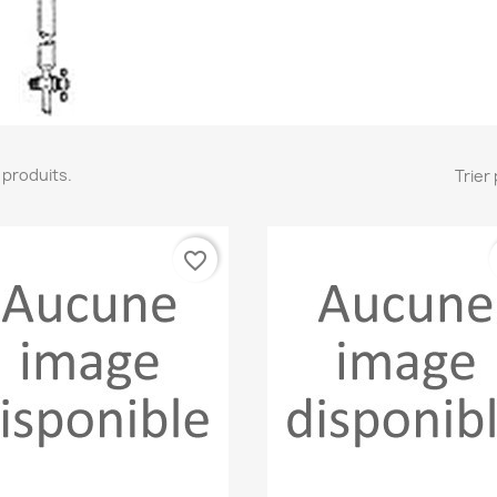
18 produits.
Trier 
favorite_border