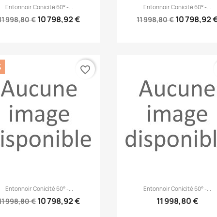
Aperçu rapide
Aperçu rapide


Entonnoir Conicité 60° -...
Entonnoir Conicité 60° -...
10 798,92 €
10 798,92 
11 998,80 €
11 998,80 €
%
favorite_border
Aperçu rapide
Aperçu rapide


Entonnoir Conicité 60° -...
Entonnoir Conicité 60° -...
10 798,92 €
11 998,80 €
11 998,80 €