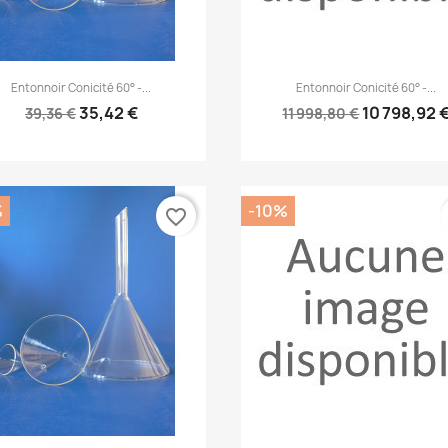
Aperçu rapide
Aperçu rapide


Entonnoir Conicité 60° -...
Entonnoir Conicité 60° -...
35,42 €
10 798,92 
39,36 €
11 998,80 €
%
-10%
favorite_border