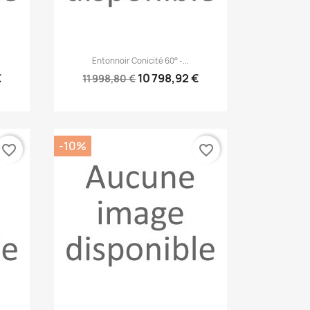
Aperçu rapide

Entonnoir Conicité 60° -...
€
10 798,92 €
11 998,80 €
-10%
favorite_border
favorite_border