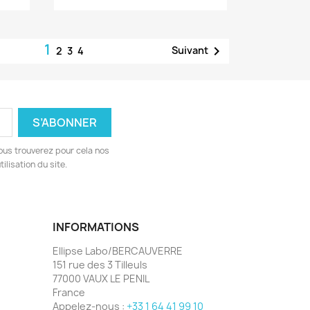
1

Suivant
2
3
4
ous trouverez pour cela nos
ilisation du site.
INFORMATIONS
Ellipse Labo/BERCAUVERRE
151 rue des 3 Tilleuls
77000 VAUX LE PENIL
France
Appelez-nous :
+33 1 64 41 99 10