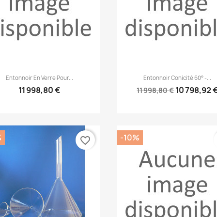
Aperçu rapide
Aperçu rapide


Entonnoir En Verre Pour...
Entonnoir Conicité 60° -...
11 998,80 €
10 798,92 
11 998,80 €
%
-10%
favorite_border