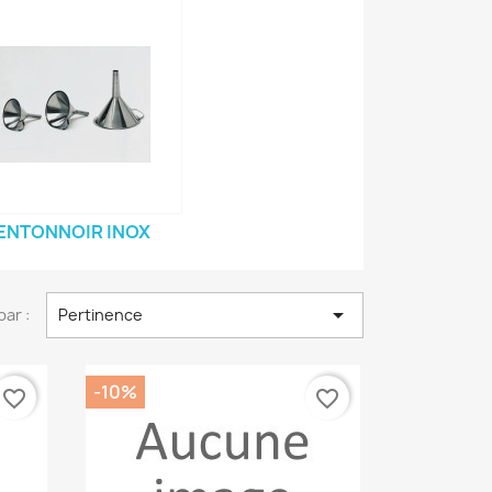
ENTONNOIR INOX

par :
Pertinence
-10%
favorite_border
favorite_border