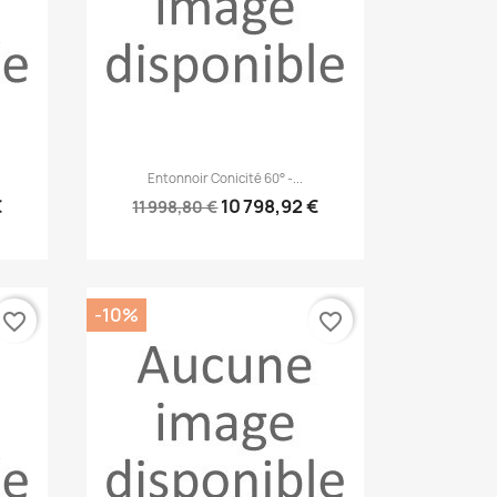
Aperçu rapide

Entonnoir Conicité 60° -...
€
10 798,92 €
11 998,80 €
-10%
favorite_border
favorite_border