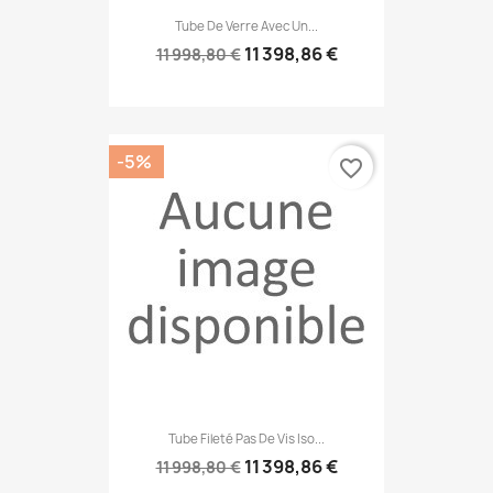
Tube De Verre Avec Un...
11 398,86 €
11 998,80 €
-5%
favorite_border
Tube Fileté Pas De Vis Iso...
11 398,86 €
11 998,80 €