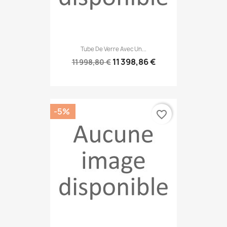
Tube De Verre Avec Un...
11 398,86 €
11 998,80 €
-5%
favorite_border