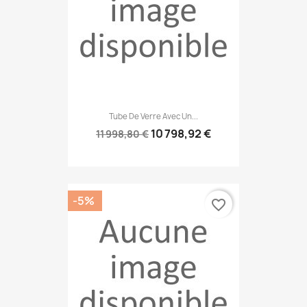
Tube De Verre Avec Un...
10 798,92 €
11 998,80 €
-5%
favorite_border