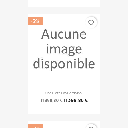
-5%
favorite_border
Tube Fileté Pas De Vis Iso...
11 398,86 €
11 998,80 €