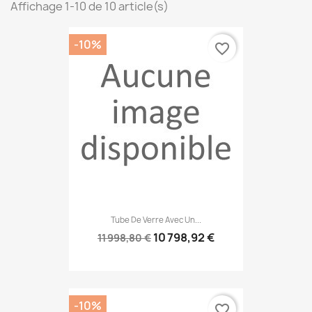
Affichage 1-10 de 10 article(s)
-10%
favorite_border
Tube De Verre Avec Un...
10 798,92 €
11 998,80 €
-10%
favorite_border