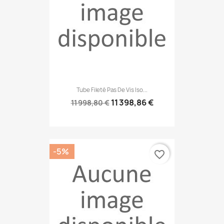
Tube Fileté Pas De Vis Iso...
11 398,86 €
11 998,80 €
-5%
favorite_border