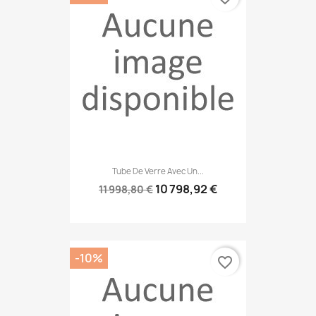
Tube De Verre Avec Un...
10 798,92 €
11 998,80 €
-10%
favorite_border