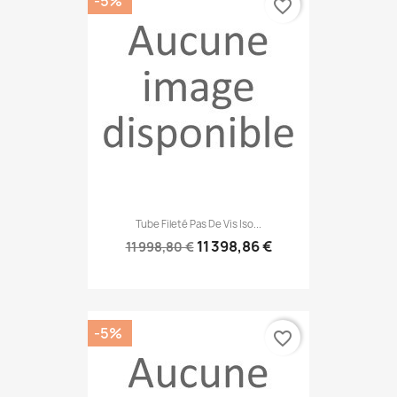
-5%
favorite_border
Tube Fileté Pas De Vis Iso...
11 398,86 €
11 998,80 €
-5%
favorite_border