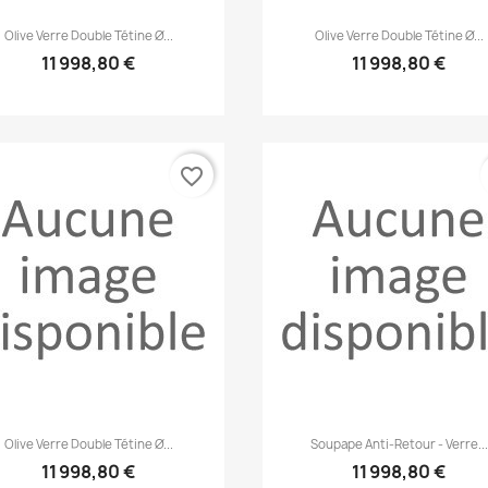
Aperçu rapide
Aperçu rapide


Olive Verre Double Tétine Ø...
Olive Verre Double Tétine Ø...
11 998,80 €
11 998,80 €
favorite_border
Aperçu rapide
Aperçu rapide


Olive Verre Double Tétine Ø...
Soupape Anti-Retour - Verre...
11 998,80 €
11 998,80 €