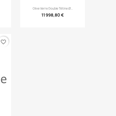
Aperçu rapide

Olive Verre Double Tétine Ø...
11 998,80 €
favorite_border