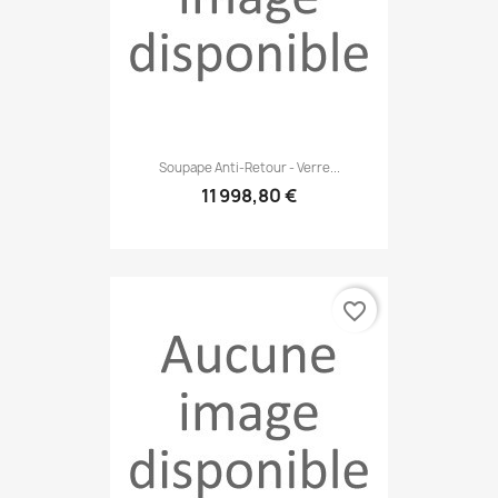
Soupape Anti-Retour - Verre...
11 998,80 €
favorite_border