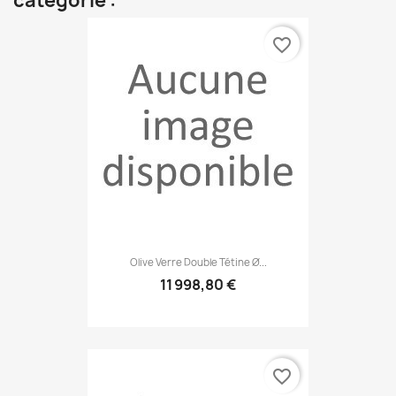
catégorie :
favorite_border
Olive Verre Double Tétine Ø...
11 998,80 €
favorite_border