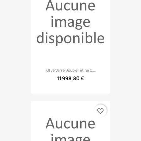
Olive Verre Double Tétine Ø...
11 998,80 €
favorite_border