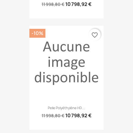
10 798,92 €
11 998,80 €
-10%
favorite_border
Pelle Polyéthylène HD....
10 798,92 €
11 998,80 €