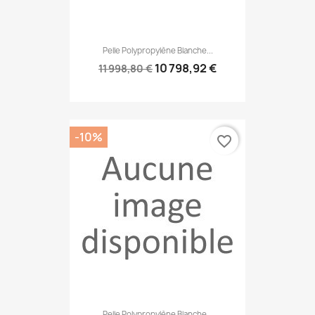
Pelle Polypropylène Blanche...
10 798,92 €
11 998,80 €
-10%
favorite_border
Pelle Polypropylène Blanche...