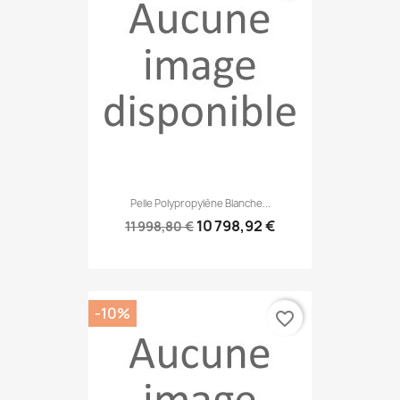
Pelle Polypropylène Blanche...
10 798,92 €
11 998,80 €
-10%
favorite_border