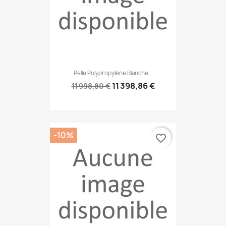
Pelle Polypropylène Blanche...
11 398,86 €
11 998,80 €
-10%
favorite_border