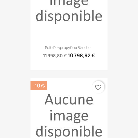
Pelle Polypropylène Blanche...
10 798,92 €
11 998,80 €
-10%
favorite_border