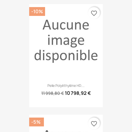
-10%
favorite_border
Pelle Polyéthylène HD....
10 798,92 €
11 998,80 €
-5%
favorite_border