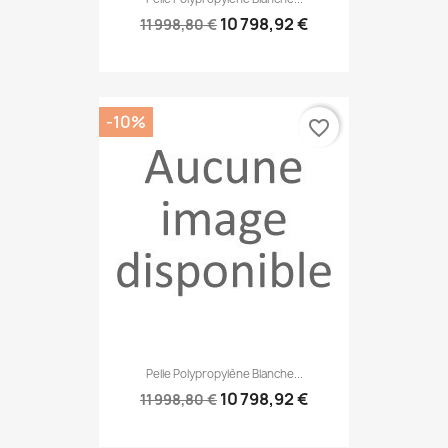
10 798,92 €
11 998,80 €
-10%
favorite_border
Pelle Polypropylène Blanche...
10 798,92 €
11 998,80 €