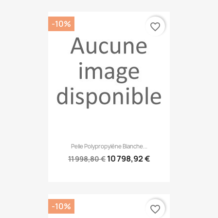
-10%
favorite_border
Pelle Polypropylène Blanche...
10 798,92 €
11 998,80 €
-10%
favorite_border