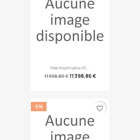
Pelle Polyéthylène HD....
11 398,86 €
11 998,80 €
-5%
favorite_border