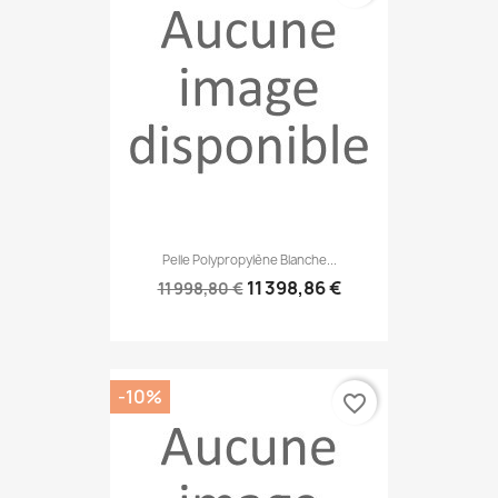
Pelle Polypropylène Blanche...
11 398,86 €
11 998,80 €
-10%
favorite_border