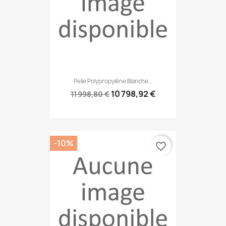
Pelle Polypropylène Blanche...
10 798,92 €
11 998,80 €
-10%
favorite_border