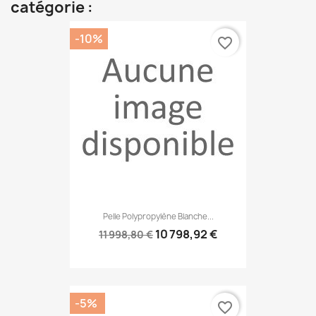
catégorie :
-10%
favorite_border
Pelle Polypropylène Blanche...
10 798,92 €
11 998,80 €
-5%
favorite_border