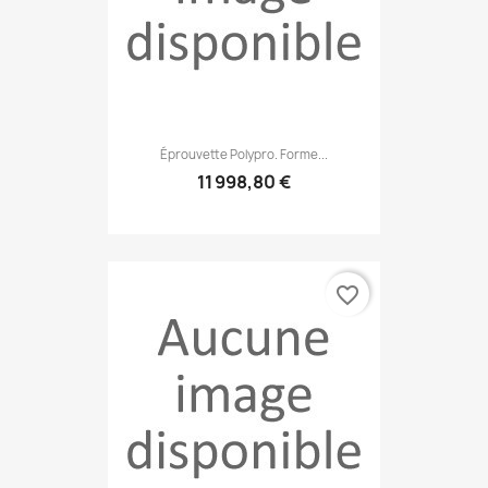
Éprouvette Polypro. Forme...
11 998,80 €
favorite_border