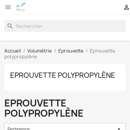


search
Accueil
Volumétrie
Eprouvette
Eprouvette
polypropylène
EPROUVETTE POLYPROPYLÈNE
EPROUVETTE
POLYPROPYLÈNE

Pertinence