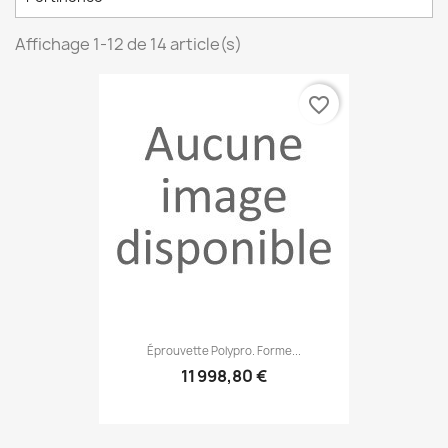
Affichage 1-12 de 14 article(s)
favorite_border
Éprouvette Polypro. Forme...
11 998,80 €