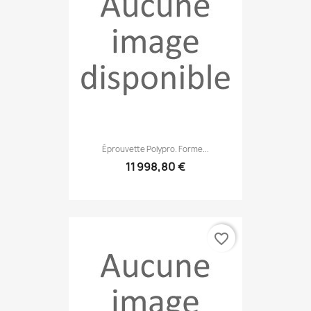
Éprouvette Polypro. Forme...
11 998,80 €
favorite_border