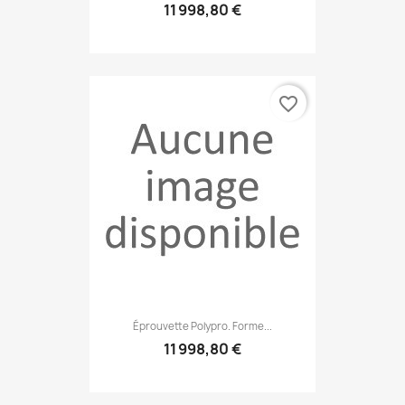
11 998,80 €
favorite_border
Éprouvette Polypro. Forme...
11 998,80 €