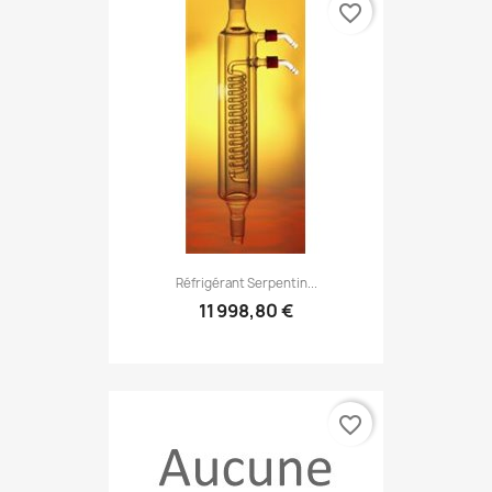
favorite_border
Réfrigérant Serpentin...
11 998,80 €
favorite_border