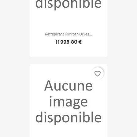
Réfrigérant Dimroth Olives...
11 998,80 €
favorite_border