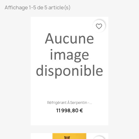
Affichage 1-5 de 5 article(s)
favorite_border
Réfrigérant À Serpentin -...
11 998,80 €