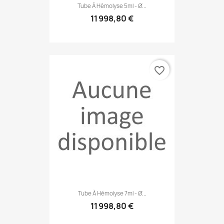
Tube À Hémolyse 5ml - Ø...
11 998,80 €
favorite_border
Tube À Hémolyse 7ml - Ø...
11 998,80 €