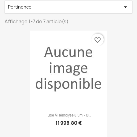

Pertinence
Affichage 1-7 de 7 article(s)
favorite_border
Tube À Hémolyse 8.5ml - Ø...
11 998,80 €