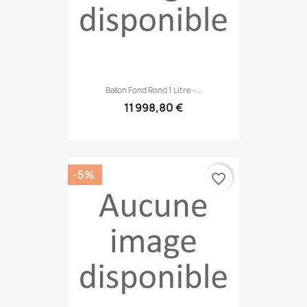
Ballon Fond Rond 1 Litre -...
11 998,80 €
-5%
favorite_border