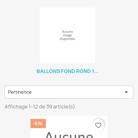
BALLONS FOND ROND 1...

Pertinence
Affichage 1-12 de 39 article(s)
-5%
favorite_border