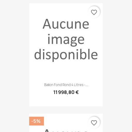
favorite_border
Ballon Fond Rond 4 Litres -...
11 998,80 €
-5%
favorite_border