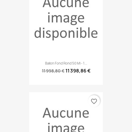
Ballon Fond Rond 50 Ml - 1...
11 398,86 €
11 998,80 €
favorite_border