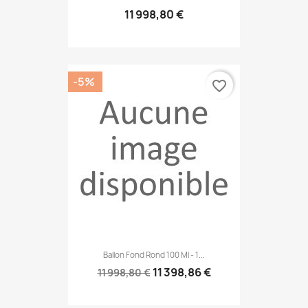
11 998,80 €
-5%
favorite_border
Ballon Fond Rond 100 Ml - 1...
11 398,86 €
11 998,80 €