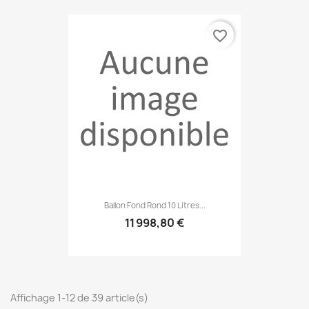
favorite_border
Ballon Fond Rond 10 Litres...
11 998,80 €
Affichage 1-12 de 39 article(s)