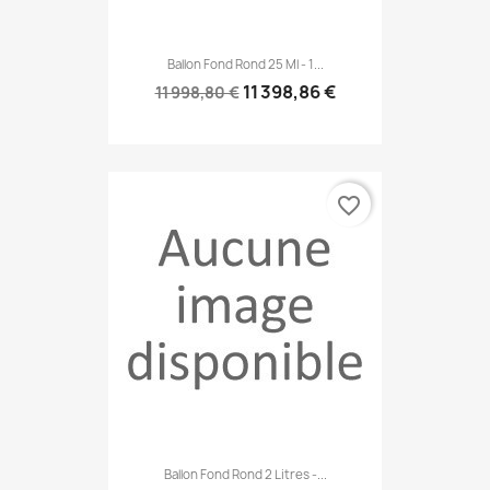
Ballon Fond Rond 25 Ml - 1...
11 398,86 €
11 998,80 €
favorite_border
Ballon Fond Rond 2 Litres -...