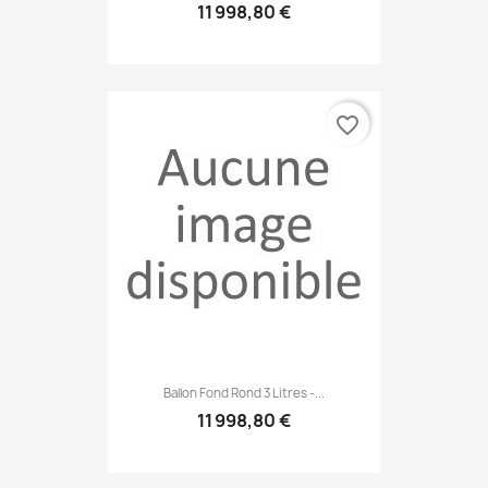
11 998,80 €
favorite_border
Ballon Fond Rond 3 Litres -...
11 998,80 €