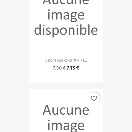
Ballon Fond Rond 10 Ml - 1...
7,13 €
7,50 €
favorite_border