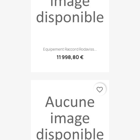
Equipement Raccord Rodaviss...
11 998,80 €
favorite_border