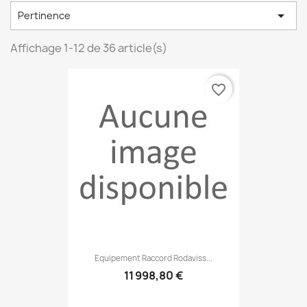

Pertinence
Affichage 1-12 de 36 article(s)
favorite_border
Equipement Raccord Rodaviss...
11 998,80 €