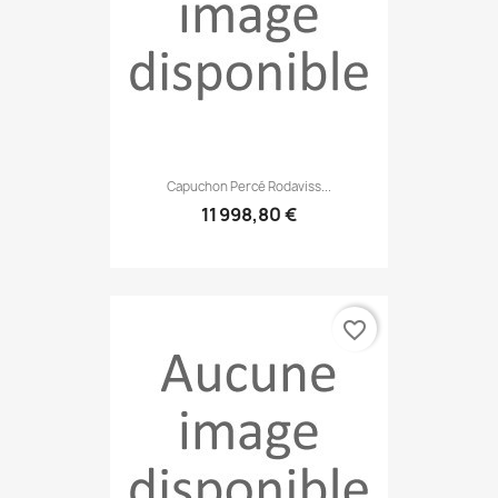
Capuchon Percé Rodaviss...
11 998,80 €
favorite_border