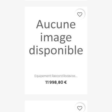
favorite_border
Equipement Raccord Rodaviss...
11 998,80 €
favorite_border