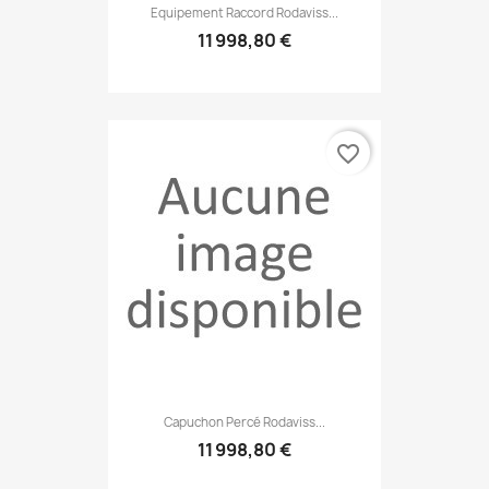
Equipement Raccord Rodaviss...
11 998,80 €
favorite_border
Capuchon Percé Rodaviss...
11 998,80 €