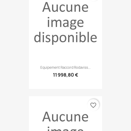
Equipement Raccord Rodaviss...
11 998,80 €
favorite_border