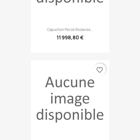
Capuchon Percé Rodaviss...
11 998,80 €
favorite_border