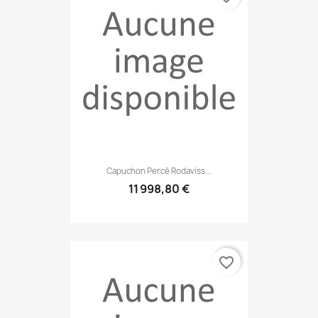
Capuchon Percé Rodaviss...
11 998,80 €
favorite_border