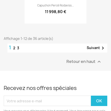
Capuchon Percé Rodaviss...
11 998,80 €
Affichage 1-12 de 36 article(s)
1

Suivant
2
3
Retour en haut

Recevez nos offres spéciales
Vous pouvez vous désinscrire à tout moment. Vous trouverez pour cela