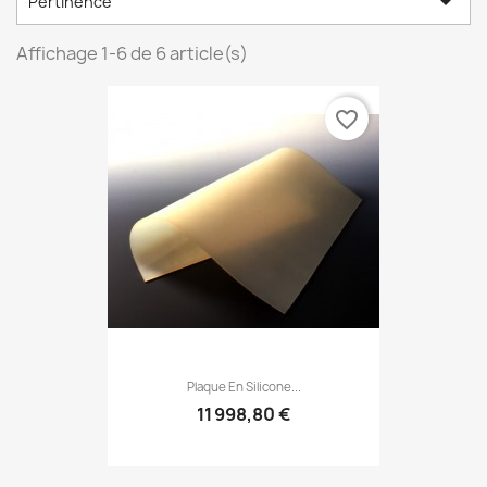

Pertinence
Affichage 1-6 de 6 article(s)
favorite_border
Plaque En Silicone...
11 998,80 €