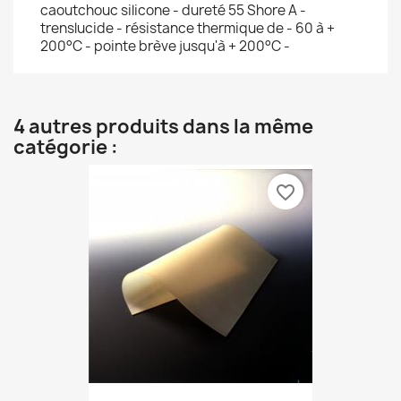
caoutchouc silicone - dureté 55 Shore A -
trenslucide - résistance thermique de - 60 à +
200°C - pointe brève jusqu'à + 200°C -
4 autres produits dans la même
catégorie :
favorite_border