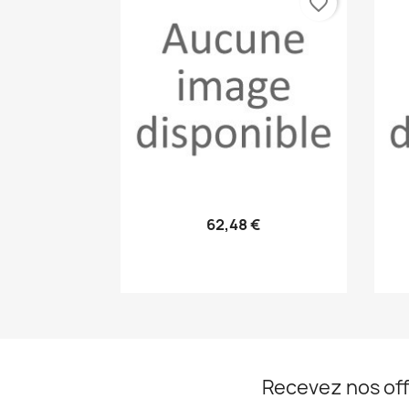
favorite_border
Aperçu rapide

62,48 €
Recevez nos off