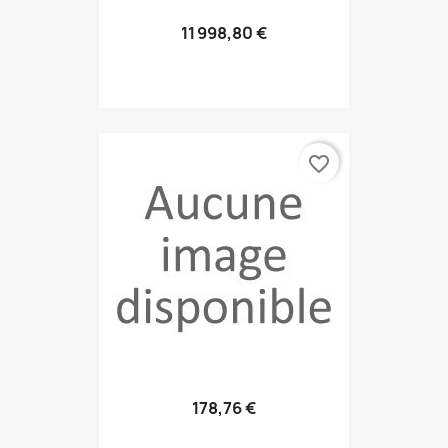
11 998,80 €
favorite_border
178,76 €