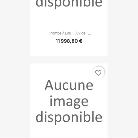
"Trompe À Eau "" À Vide""...
11 998,80 €
favorite_border