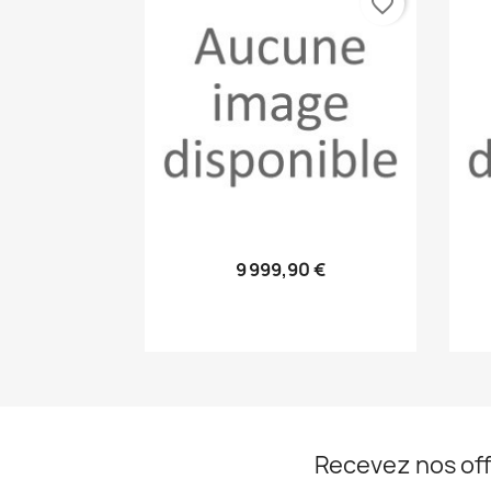
favorite_border
Aperçu rapide

9 999,90 €
Recevez nos off