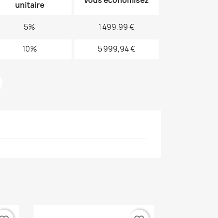
Vous économisez
unitaire
5%
1 499,99 €
10%
5 999,94 €