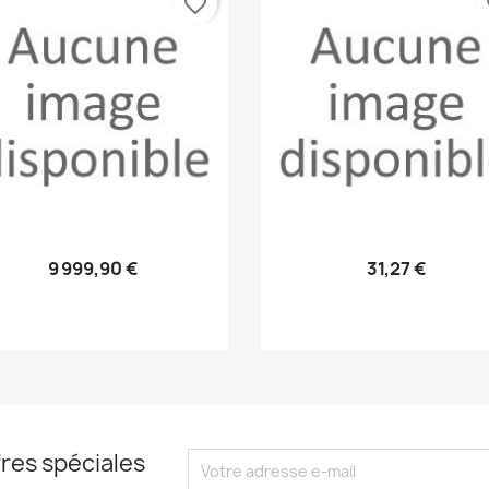
favorite_border
fa
Aperçu rapide
Aperçu rapide


9 999,90 €
31,27 €
res spéciales