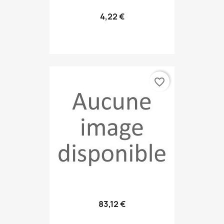
4,22 €
favorite_border
83,12 €