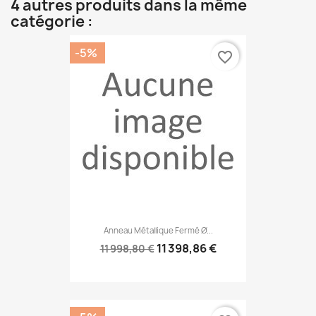
4 autres produits dans la même
catégorie :
-5%
favorite_border
Anneau Métallique Fermé Ø...
11 398,86 €
11 998,80 €