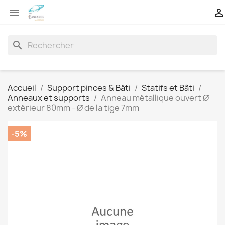


search
Accueil
Support pinces & Bâti
Statifs et Bâti
Anneaux et supports
Anneau métallique ouvert Ø
extérieur 80mm - Ø de la tige 7mm
-5%