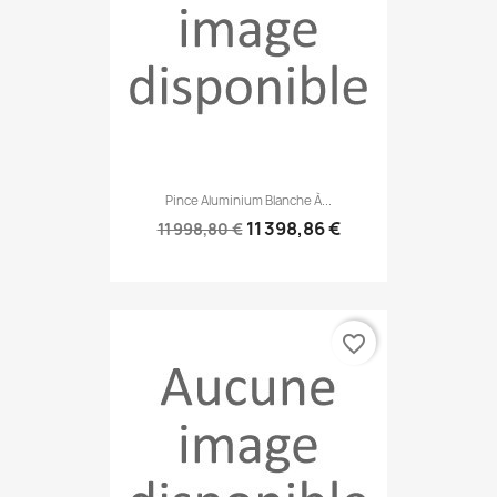
Pince Aluminium Blanche À...
11 398,86 €
11 998,80 €
favorite_border