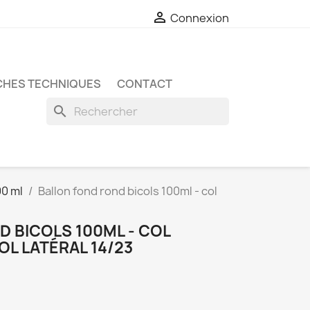

Connexion
CHES TECHNIQUES
CONTACT
search
00 ml
Ballon fond rond bicols 100ml - col
 BICOLS 100ML - COL
OL LATÉRAL 14/23