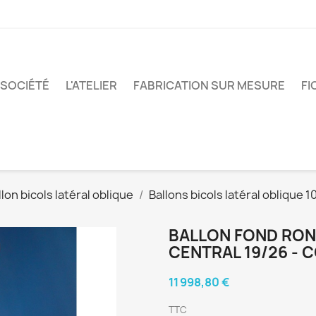
 SOCIÉTÉ
L'ATELIER
FABRICATION SUR MESURE
FI
llon bicols latéral oblique
Ballons bicols latéral oblique 1
BALLON FOND ROND
CENTRAL 19/26 - C
11 998,80 €
TTC