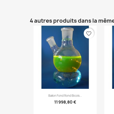
4 autres produits dans la même
favorite_border
Aperçu rapide

Ballon Fond Rond Bicols...
11 998,80 €