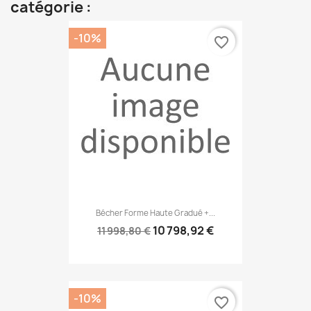
catégorie :
-10%
favorite_border
Bécher Forme Haute Gradué +...
10 798,92 €
11 998,80 €
-10%
favorite_border