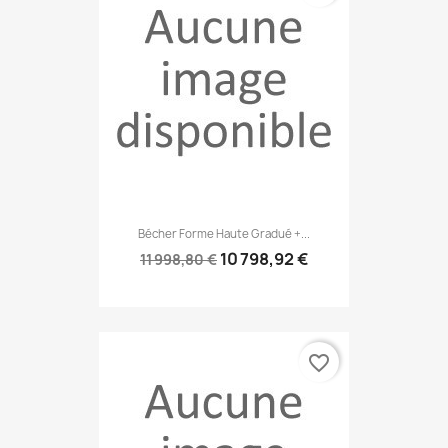
Bécher Forme Haute Gradué +...
10 798,92 €
11 998,80 €
favorite_border