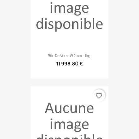
Bille De Verre Ø 2mm - 1kg.
11 998,80 €
favorite_border