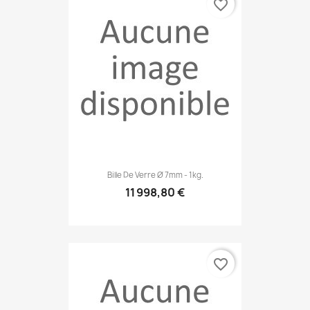
favorite_border
Bille De Verre Ø 7mm - 1kg.
11 998,80 €
favorite_border