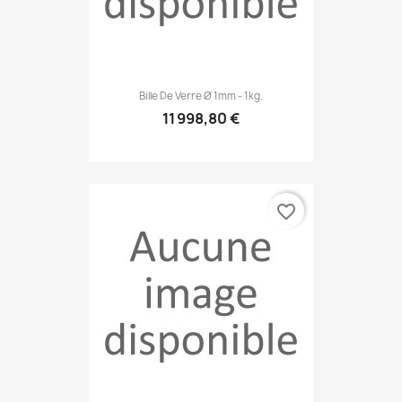
Bille De Verre Ø 1mm - 1kg.
11 998,80 €
favorite_border