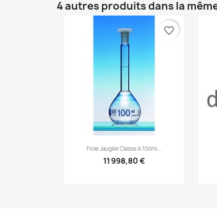
4 autres produits dans la même
favorite_border
Aperçu rapide

Fiole Jaugée Classe A 100ml...
11 998,80 €