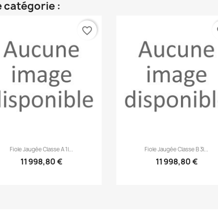
 catégorie :
favorite_border
fa
Aperçu rapide
Aperçu rapide


Fiole Jaugée Classe A 1l...
Fiole Jaugée Classe B 3l...
11 998,80 €
11 998,80 €