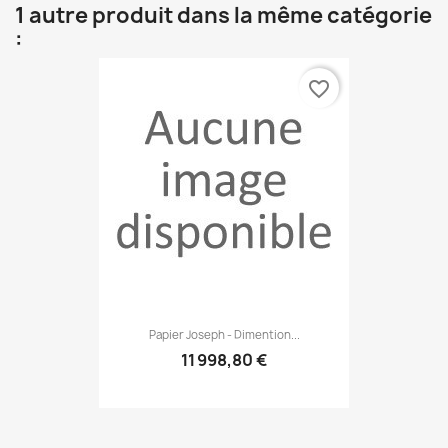
1 autre produit dans la même catégorie
:
favorite_border
Papier Joseph - Dimention...
11 998,80 €