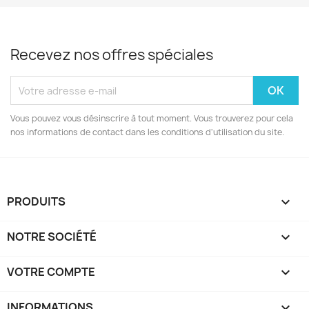
Recevez nos offres spéciales
Vous pouvez vous désinscrire à tout moment. Vous trouverez pour cela
nos informations de contact dans les conditions d'utilisation du site.
PRODUITS

NOTRE SOCIÉTÉ

VOTRE COMPTE

INFORMATIONS
keyboard_arrow_down