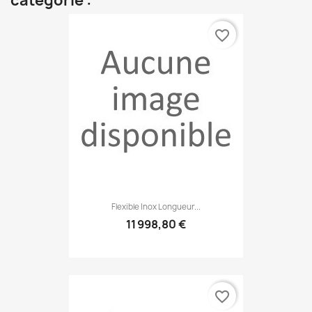
catégorie :
favorite_border
Flexible Inox Longueur...
11 998,80 €
favorite_border