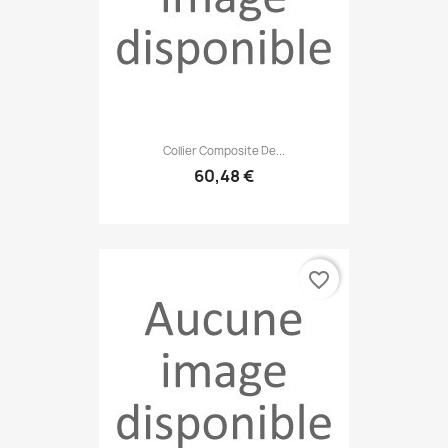
Collier Composite De...
60,48 €
favorite_border