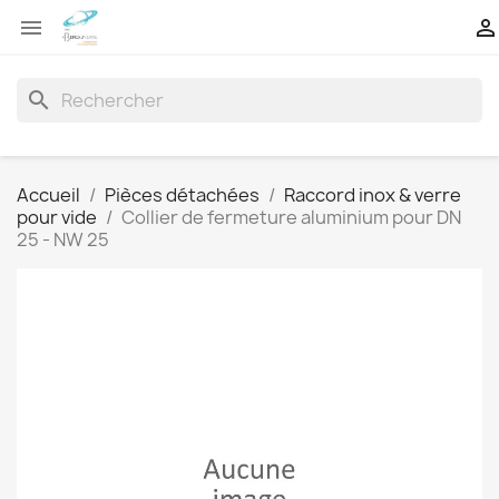


search
Accueil
Pièces détachées
Raccord inox & verre
pour vide
Collier de fermeture aluminium pour DN
25 - NW 25