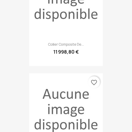
Collier Composite De...
11 998,80 €
favorite_border