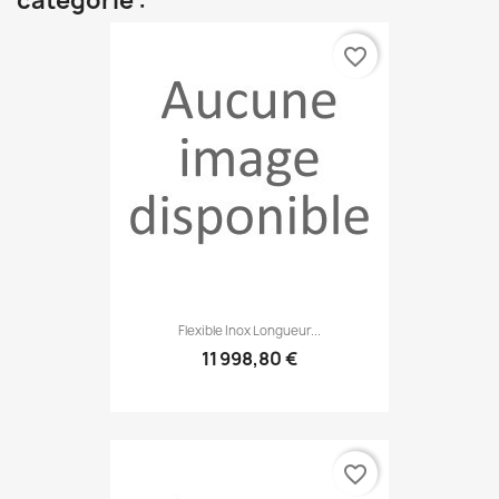
catégorie :
favorite_border
Flexible Inox Longueur...
11 998,80 €
favorite_border