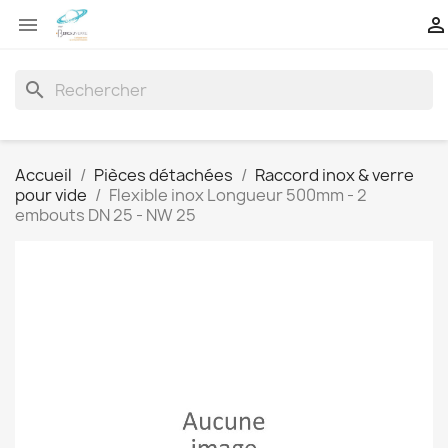


search
Accueil
Pièces détachées
Raccord inox & verre
pour vide
Flexible inox Longueur 500mm - 2
embouts DN 25 - NW 25