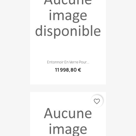
Entonnoir En Verre Pour...
11 998,80 €
favorite_border