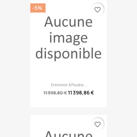
-5%
favorite_border
Entonnoir À Poudre...
11 398,86 €
11 998,80 €
favorite_border