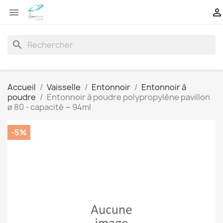


search
Accueil
Vaisselle
Entonnoir
Entonnoir à
poudre
Entonnoir à poudre polypropylène pavillon
ø 80 - capacité ~ 94ml
-5%