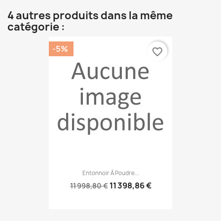
4 autres produits dans la même
catégorie :
-5%
favorite_border
Entonnoir À Poudre...
11 398,86 €
11 998,80 €